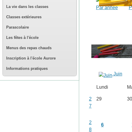
La vie dans les classes
Par année
P
Classes extérieures
Parascolaire
Les fêtes à l'école
Menus des repas chauds
Inscription à l'école Aurore
Informations pratiques
Juin
Lundi
Ma
2
29
3
7
2
6
8