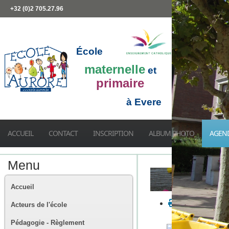
+32 (0)2 705.27.96
École
maternelle
et
primaire
à Evere
ACCUEIL
CONTACT
INSCRIPTION
ALBUM PHOTO
AGEN
Menu
Accueil
Acteurs de l'école
Pédagogie - Règlement