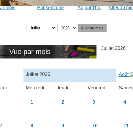
ar mois
Par semaine
Aujourd'hui
Aller au mo
Aller au mois
Juillet 2026
Vue par mois
Juillet 2026
Août
rdi
Mercredi
Jeudi
Vendredi
Samed
0
1
2
3
4
7
8
9
10
11