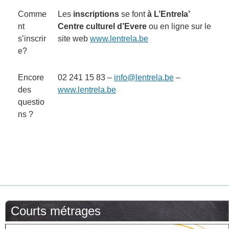
Comme
Les
inscriptions
se font
à L’Entrela’
nt
Centre culturel d’Evere
ou en ligne sur le
s’inscrir
site web
www.lentrela.be
e?
Encore
02 241 15 83 –
info@lentrela.be
–
des
www.lentrela.be
questio
ns ?
Courts métrages