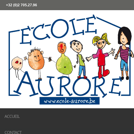
+32 (0)2 705.27.96
ACCUEIL
CONTACT