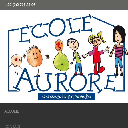
+32 (0)2 705.27.96
ACCUEIL
CONTACT