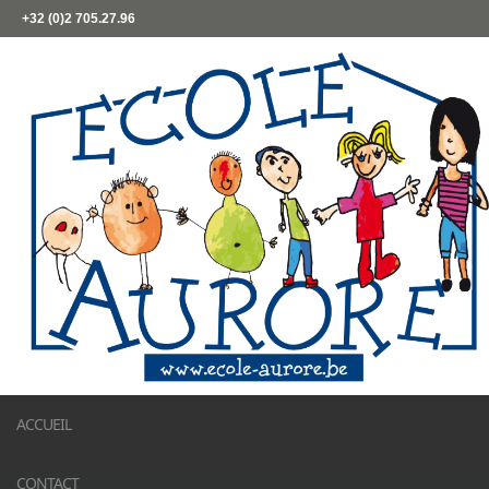
+32 (0)2 705.27.96
ACCUEIL
CONTACT