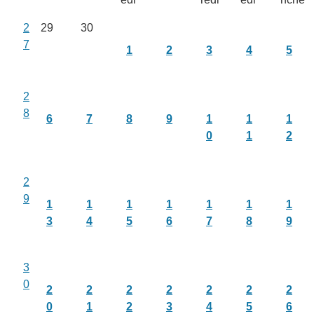
2
29
30
7
1
2
3
4
5
2
8
6
7
8
9
1
1
1
0
1
2
2
9
1
1
1
1
1
1
1
3
4
5
6
7
8
9
3
0
2
2
2
2
2
2
2
0
1
2
3
4
5
6