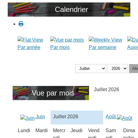
Calendrier
Par année
Par mois
Par semaine
Aujo
All
Juillet 2026
Vue par mois
Juin
Juillet 2026
Août
Lundi
Mardi
Mercr
Jeudi
Vend
Sam
Dima
edi
redi
edi
nche