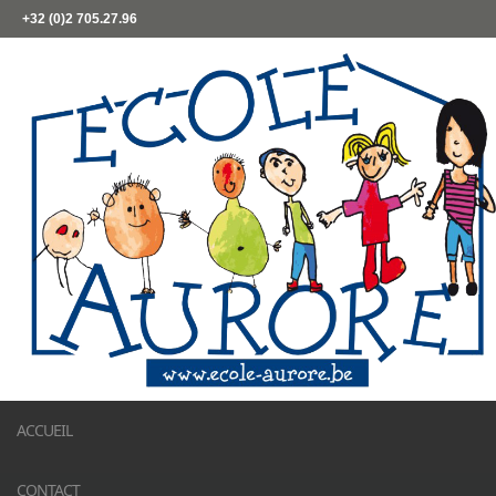
+32 (0)2 705.27.96
ACCUEIL
CONTACT