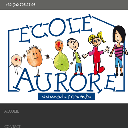
+32 (0)2 705.27.96
ACCUEIL
CONTACT