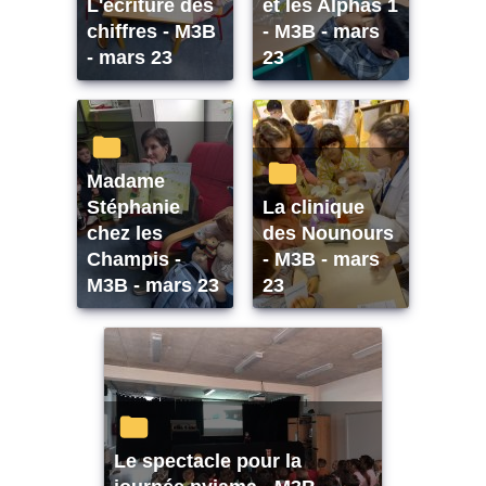
L'écriture des
et les Alphas 1
chiffres - M3B
- M3B - mars
- mars 23
23
Madame
Stéphanie
La clinique
chez les
des Nounours
Champis -
- M3B - mars
M3B - mars 23
23
Le spectacle pour la