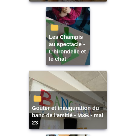
Les Champis
au spectacle -
L'hirondelle et
le chat
Gouter et inauguration du
banc de l'amitié - M3B - mai
23