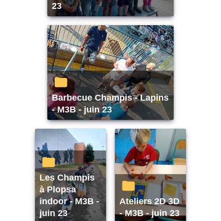
23
Barbecue Champis - Lapins
- M3B - juin 23
Les Champis
à Plopsa
indoor - M3B -
Ateliers 2D 3D
juin 23
- M3B - juin 23