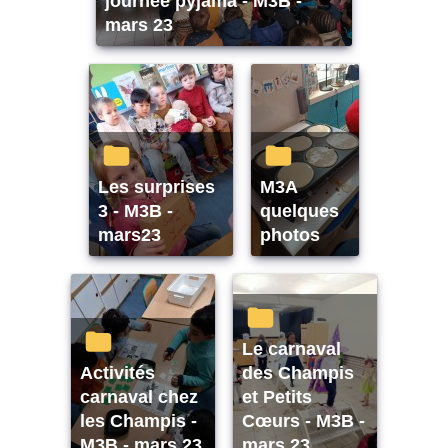
journée pyjama - M3B -
mars 23
Les surprises
M3A
3 - M3B -
quelques
mars23
photos
Le carnaval
Activités
des Champis
carnaval chez
et Petits
les Champis -
Cœurs - M3B -
M3B - mars 23
mars 23