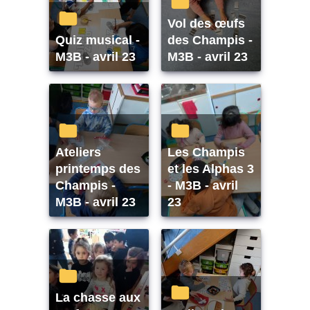
Vol des œufs
Quiz musical -
des Champis -
M3B - avril 23
M3B - avril 23
Ateliers
Les Champis
printemps des
et les Alphas 3
Champis -
- M3B - avril
M3B - avril 23
23
La chasse aux