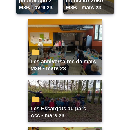
phonologie 2 -
monsieur Zéko -
M3B - avril 23
M3B - mars 23
Les anniversaires de mars -
M3B - mars 23
Les Escargots au parc -
Acc - mars 23