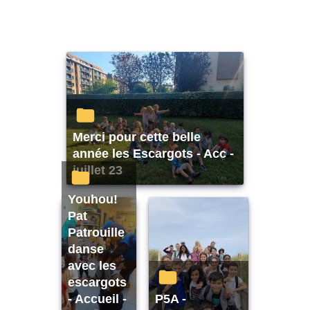
Merci pour cette belle
année les Escargots - Acc -
juillet 23
Youhou!
Pat
Patrouille
danse
avec les
escargots
- Accueil -
P5A -