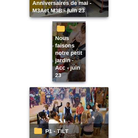
Anniversaires de mai -
M3Aet M3B - juin 23
Nous
faisons
notre petit
jardin -
Acc - juin
23
P1 - TILT