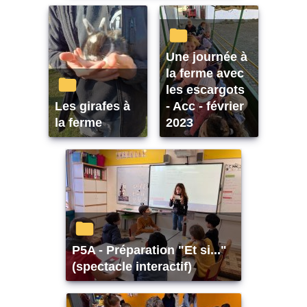
Une journée à
la ferme avec
les escargots
Les girafes à
- Acc - février
la ferme
2023
P5A - Préparation "Et si..."
(spectacle interactif)