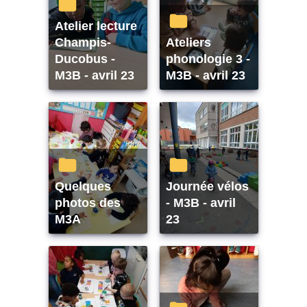
Atelier lecture
Champis-
Ateliers
Ducobus -
phonologie 3 -
M3B - avril 23
M3B - avril 23
Quelques
Journée vélos
photos des
- M3B - avril
M3A
23