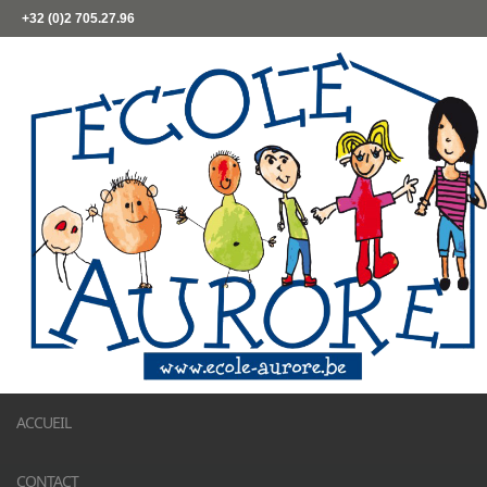
+32 (0)2 705.27.96
ACCUEIL
CONTACT