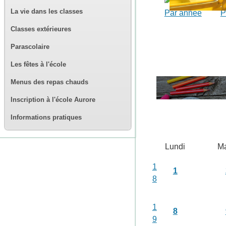
La vie dans les classes
Par année
P
Classes extérieures
Parascolaire
Les fêtes à l'école
Menus des repas chauds
Inscription à l'école Aurore
Informations pratiques
Lundi
Ma
1
1
8
1
8
9