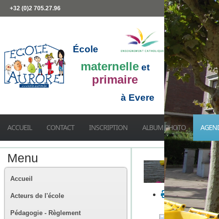
+32 (0)2 705.27.96
École
maternelle
et
primaire
à Evere
ACCUEIL
CONTACT
INSCRIPTION
ALBUM PHOTO
AGEN
Menu
Accueil
Acteurs de l'école
Pédagogie - Règlement