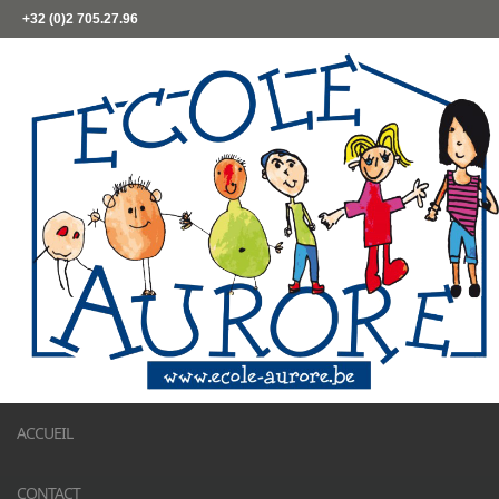
+32 (0)2 705.27.96
ACCUEIL
CONTACT