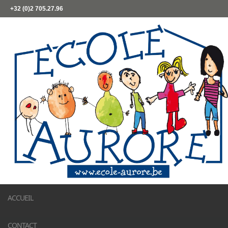
+32 (0)2 705.27.96
ACCUEIL
CONTACT