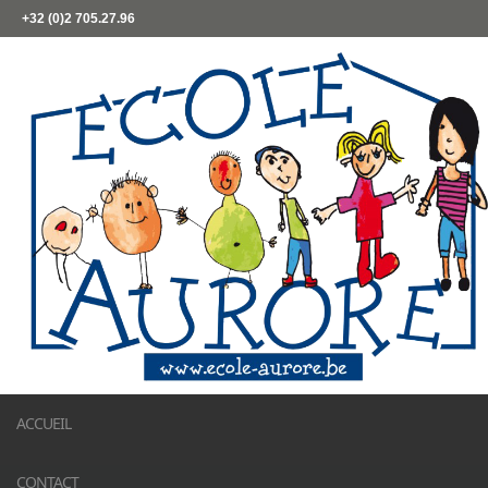
+32 (0)2 705.27.96
ACCUEIL
CONTACT