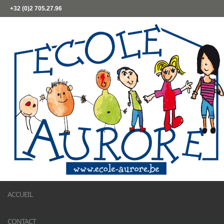
+32 (0)2 705.27.96
ACCUEIL
CONTACT