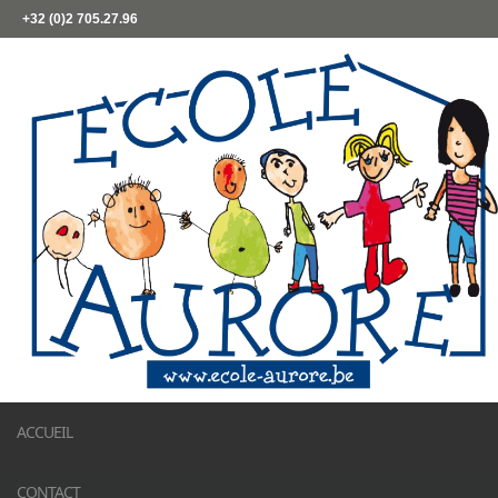
+32 (0)2 705.27.96
ACCUEIL
CONTACT