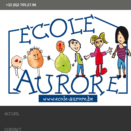
+32 (0)2 705.27.96
ACCUEIL
CONTACT