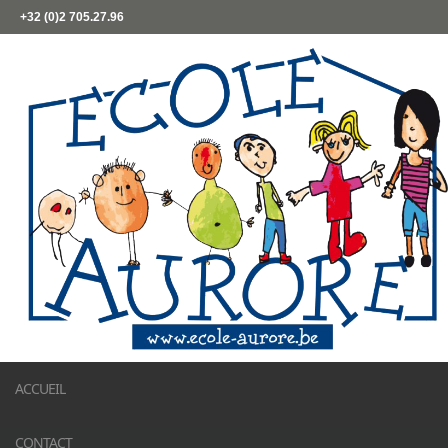
+32 (0)2 705.27.96
ACCUEIL
CONTACT