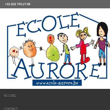
+32 (0)2 705.27.96
ACCUEIL
CONTACT