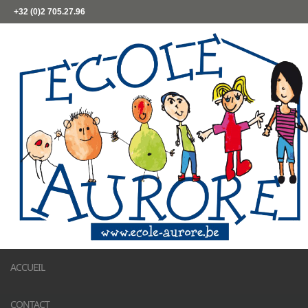
+32 (0)2 705.27.96
ACCUEIL
CONTACT