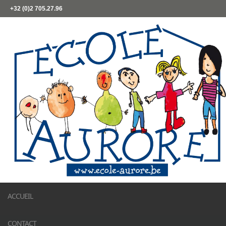
+32 (0)2 705.27.96
ACCUEIL
CONTACT