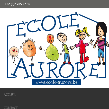
+32 (0)2 705.27.96
ACCUEIL
CONTACT