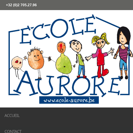
+32 (0)2 705.27.96
ACCUEIL
CONTACT