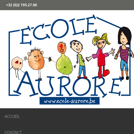
+32 (0)2 705.27.96
ACCUEIL
CONTACT