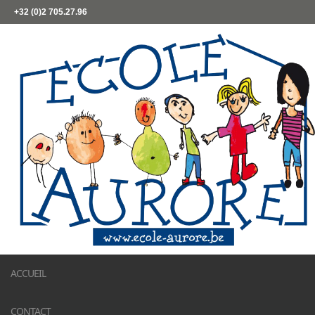
+32 (0)2 705.27.96
ACCUEIL
CONTACT