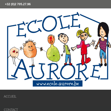
+32 (0)2 705.27.96
ACCUEIL
CONTACT