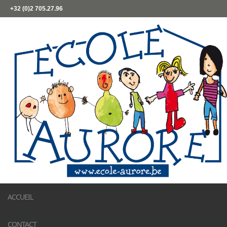
+32 (0)2 705.27.96
ACCUEIL
CONTACT