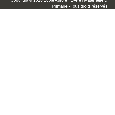
Copyright © 2026 École Aurore | Evere | Maternelle &
Primaire - Tous droits réservés