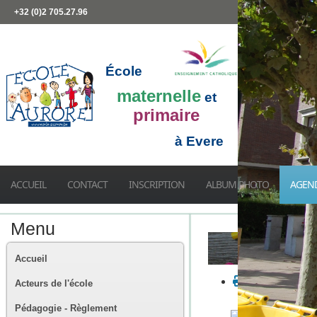
+32 (0)2 705.27.96
École
maternelle
et
primaire
à Evere
ACCUEIL
CONTACT
INSCRIPTION
ALBUM PHOTO
AGEN
Menu
Accueil
Acteurs de l'école
Pédagogie - Règlement