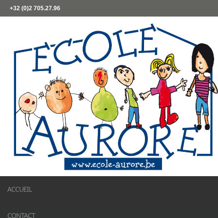
+32 (0)2 705.27.96
ACCUEIL
CONTACT