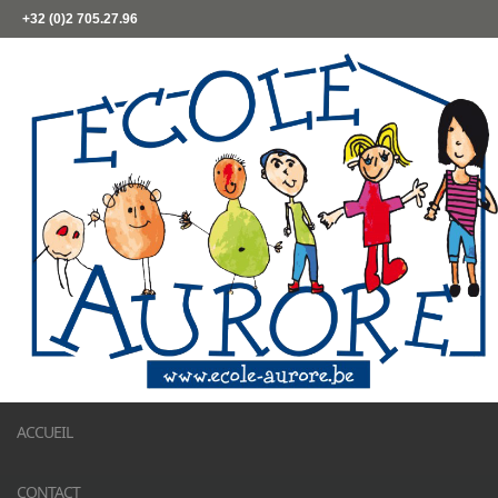
+32 (0)2 705.27.96
ACCUEIL
CONTACT