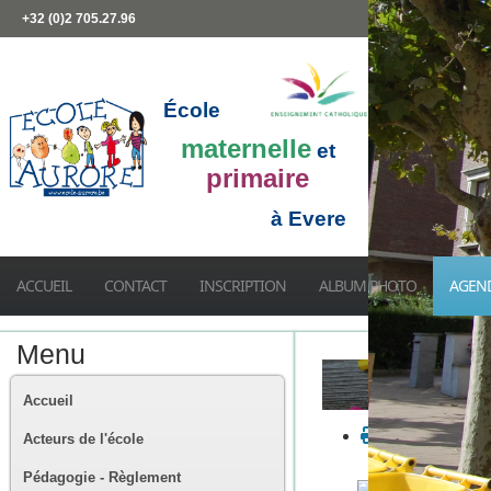
+32 (0)2 705.27.96
École
maternelle
et
primaire
à Evere
ACCUEIL
CONTACT
INSCRIPTION
ALBUM PHOTO
AGEN
Menu
Accueil
Acteurs de l'école
Pédagogie - Règlement