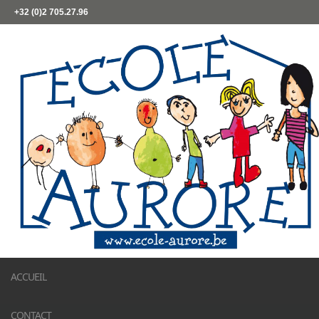
+32 (0)2 705.27.96
ACCUEIL
CONTACT