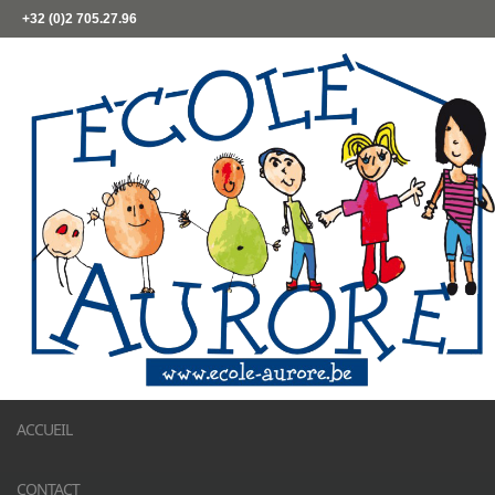
+32 (0)2 705.27.96
ACCUEIL
CONTACT