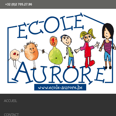
+32 (0)2 705.27.96
ACCUEIL
CONTACT