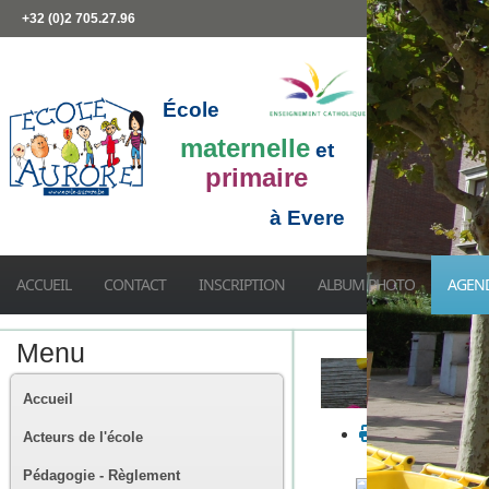
+32 (0)2 705.27.96
École
maternelle
et
primaire
à Evere
ACCUEIL
CONTACT
INSCRIPTION
ALBUM PHOTO
AGEN
Menu
Accueil
Acteurs de l'école
Pédagogie - Règlement