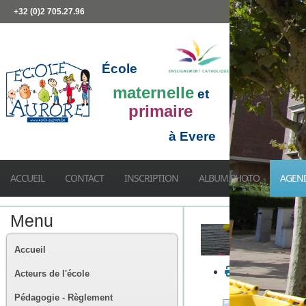
+32 (0)2 705.27.96
École
maternelle
et
primaire
à Evere
ACCUEIL
CONTACT
INSCRIPTION
ALBUM PHOTO
AGEN
Menu
Accueil
Acteurs de l'école
Pédagogie - Règlement