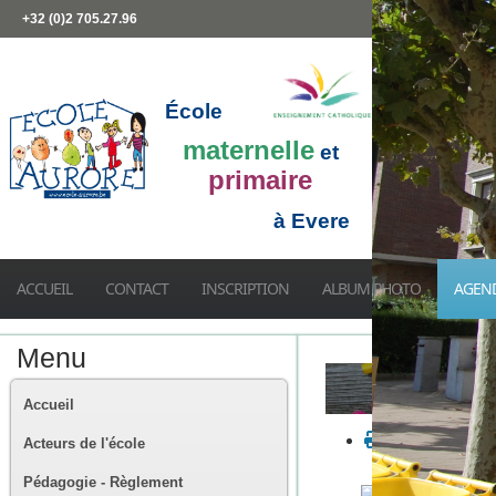
+32 (0)2 705.27.96
École
maternelle
et
primaire
à Evere
ACCUEIL
CONTACT
INSCRIPTION
ALBUM PHOTO
AGEN
Menu
Accueil
Acteurs de l'école
Pédagogie - Règlement