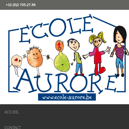
+32 (0)2 705.27.96
ACCUEIL
CONTACT