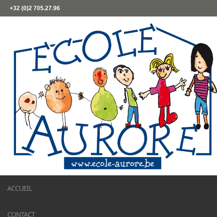
+32 (0)2 705.27.96
ACCUEIL
CONTACT