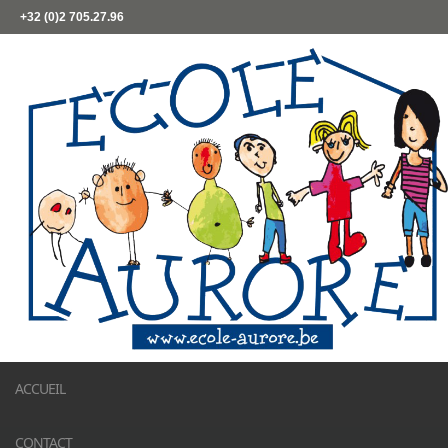
+32 (0)2 705.27.96
ACCUEIL
CONTACT