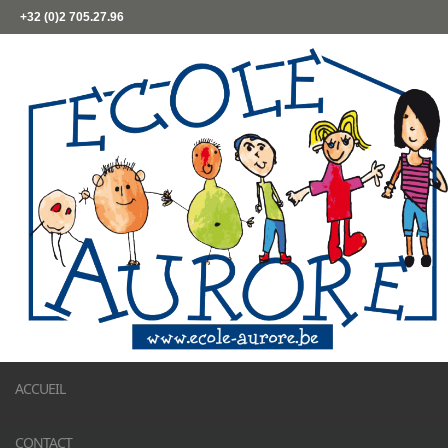
+32 (0)2 705.27.96
ACCUEIL
CONTACT