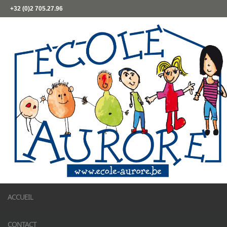
+32 (0)2 705.27.96
ACCUEIL
CONTACT