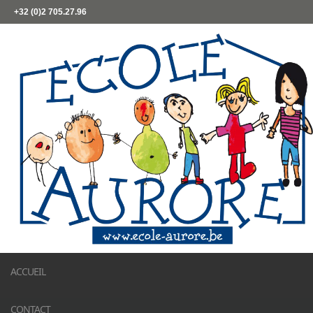
+32 (0)2 705.27.96
ACCUEIL
CONTACT