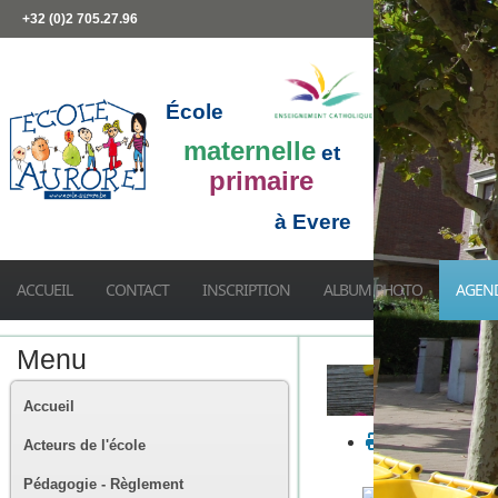
+32 (0)2 705.27.96
École
maternelle
et
primaire
à Evere
ACCUEIL
CONTACT
INSCRIPTION
ALBUM PHOTO
AGEN
Menu
Accueil
Acteurs de l'école
Pédagogie - Règlement