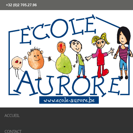
+32 (0)2 705.27.96
ACCUEIL
CONTACT