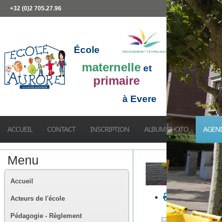
+32 (0)2 705.27.96
École
maternelle
et
primaire
à Evere
ACCUEIL
CONTACT
INSCRIPTION
ALBUM PHOTO
AGEN
Menu
Accueil
Acteurs de l'école
Pédagogie - Règlement