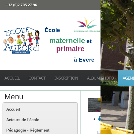
+32 (0)2 705.27.96
École
maternelle
et
primaire
à Evere
ACCUEIL
CONTACT
INSCRIPTION
ALBUM PHOTO
AGEN
Menu
Accueil
Acteurs de l'école
Pédagogie - Règlement