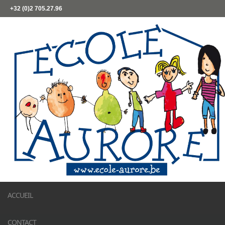
+32 (0)2 705.27.96
ACCUEIL
CONTACT