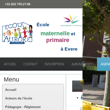
+32 (0)2 705.27.96
École
maternelle
et
primaire
à Evere
ACCUEIL
CONTACT
INSCRIPTION
ALBUM PHOTO
AGEN
Menu
Accueil
Acteurs de l'école
Pédagogie - Règlement