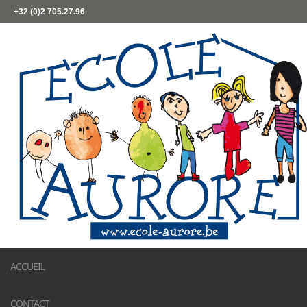
+32 (0)2 705.27.96
ACCUEIL
CONTACT