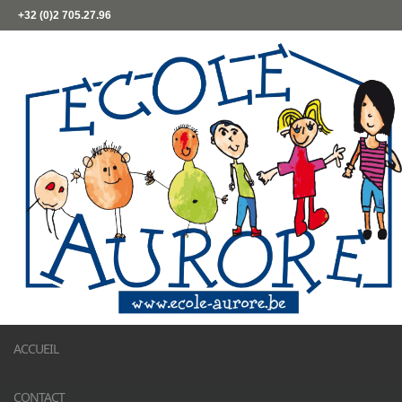
+32 (0)2 705.27.96
ACCUEIL
CONTACT