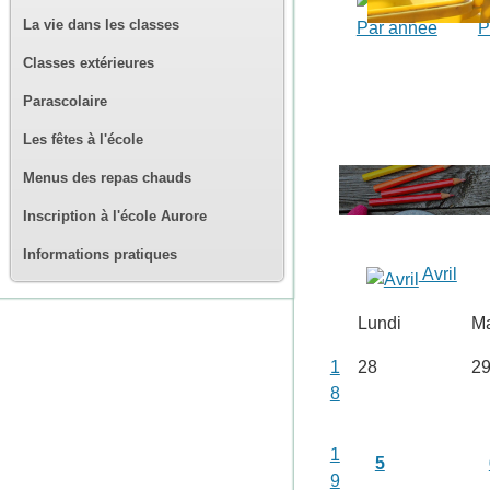
La vie dans les classes
Par année
P
Classes extérieures
Parascolaire
Les fêtes à l'école
Menus des repas chauds
Inscription à l'école Aurore
Informations pratiques
Avril
Lundi
Ma
1
28
2
8
1
5
9