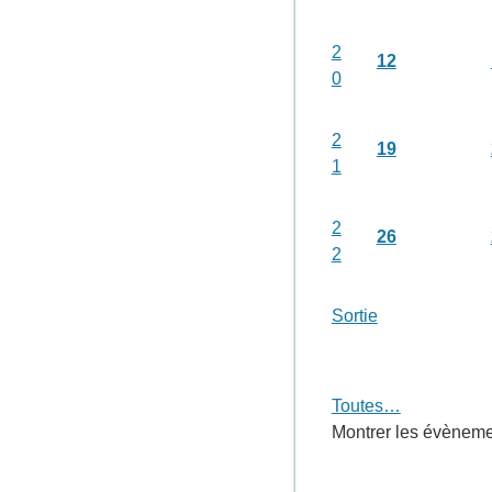
2
12
0
2
19
1
2
26
2
Sortie
Toutes…
Montrer les évènemen