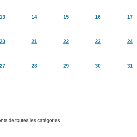
13
14
15
16
17
20
21
22
23
24
27
28
29
30
31
ts de toutes les catégories