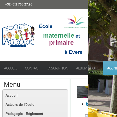
+32 (0)2 705.27.96
École
maternelle
et
primaire
à Evere
ACCUEIL
CONTACT
INSCRIPTION
ALBUM PHOTO
AGEN
Menu
Accueil
Acteurs de l'école
Pédagogie - Règlement