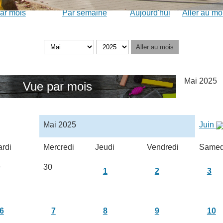
ar mois
Par semaine
Aujourd'hui
Aller au mo
Aller au mois
Mai 2025
Vue par mois
Mai 2025
Juin
rdi
Mercredi
Jeudi
Vendredi
Samed
9
30
1
2
3
6
7
8
9
10